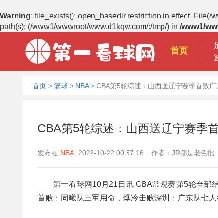
Warning
: file_exists(): open_basedir restriction in effect.
path(s): (/www1/wwwroot/www.d1kqw.com/:/tmp/) in
/www1/ww
首页
首页
>
篮球
>
NBA
>
CBA第5轮综述：山西送辽宁赛季首败
CBA第5轮综述：山西送辽宁赛季
发布在
NBA
2022-10-22 00:57:16 作者：JR都是老色批
第一看球网10月21日讯 CBA常规赛第5轮全
首败；同曦队三军用命，爆冷击败深圳；广东队七人