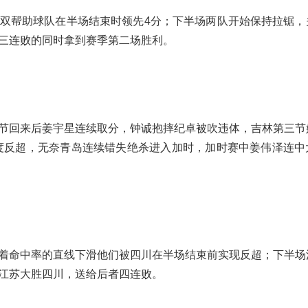
双帮助球队在半场结束时领先4分；下半场两队开始保持拉锯，
三连败的同时拿到赛季第二场胜利。
节回来后姜宇星连续取分，钟诚抱摔纪卓被吹违体，吉林第三节
一度反超，无奈青岛连续错失绝杀进入加时，加时赛中姜伟泽连中
着命中率的直线下滑他们被四川在半场结束前实现反超；下半场
江苏大胜四川，送给后者四连败。