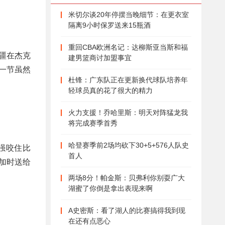
米切尔谈20年停摆当晚细节：在更衣室
隔离9小时保罗送来15瓶酒
重回CBA欧洲名记：达柳斯亚当斯和福
疆在杰克
建男篮商讨加盟事宜
一节虽然
杜锋：广东队正在更新换代球队培养年
轻球员真的花了很大的精力
火力支援！乔哈里斯：明天对阵猛龙我
将完成赛季首秀
哈登赛季前2场均砍下30+5+576人队史
强咬住比
首人
加时送给
两场8分！帕金斯：贝弗利你别耍广大
湖蜜了你倒是拿出表现来啊
A史密斯：看了湖人的比赛搞得我到现
在还有点恶心