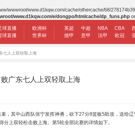
 File(/www/wwwroot/www.d1kqw.com/cache/othercache/68/278174b
wroot/www.d1kqw.com/e/dongpo/htmlcache/dp_funs.php
on
足球直播
欧洲杯
英超
中超
NBA
CBA
篮球直播
世界杯
德甲
意甲
法甲
欧冠
广东七人上双轻取上海
首败广东七人上双轻取上海
部结束，其中山西队张宁发挥神勇，砍下27分8篮板5助攻，送给
得分上双轻松击败上海。第5轮全部比赛的详情如下。