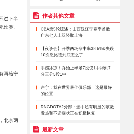
作者其他文章
不过下半
死比赛。
CBA第5轮综述：山西送辽宁赛季首败
广东七人上双轻取上海
【夜谈会】开季两场命中率38.5%&失误
10次恩比德到底怎么了
手感冰凉！乔治上半场7投仅1中得到7
有再给宁
分三分5投1中
卢宁：我在世界最佳俱乐部，这是最好
的位置
RNGDOTA2分部：选手还有明显的咳嗽
发热和不适症状正在积极恢复
，北京两
最新文章