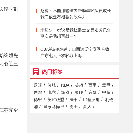
关键时刻
赵睿：不能用输球去帮助年轻队员成长
我们依然有很强的战斗力
米切尔：都说是我让爵士交易走戈贝尔
事实是我想再战一年
CBA第5轮综述：山西送辽宁赛季首败
始终领先
广东七人上双轻取上海
大心脏三
热门标签
/
/
/
/
/
/
足球
篮球
NBA
英超
西甲
意甲
/
/
/
/
/
/
西部
电竞
游戏
曼联
东部
中超
/
/
/
/
德甲
英雄联盟
法甲
巴塞罗那
利物
/
/
/
/
浦
皇家马德里
勇士
湖人
江苏完全