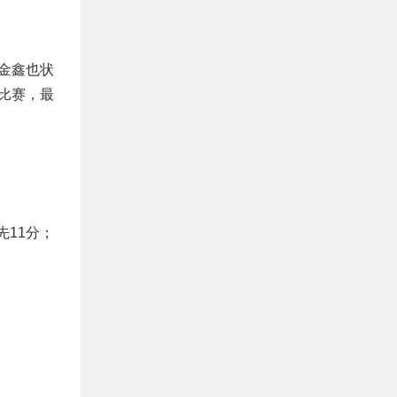
金鑫也状
比赛，最
先11分；