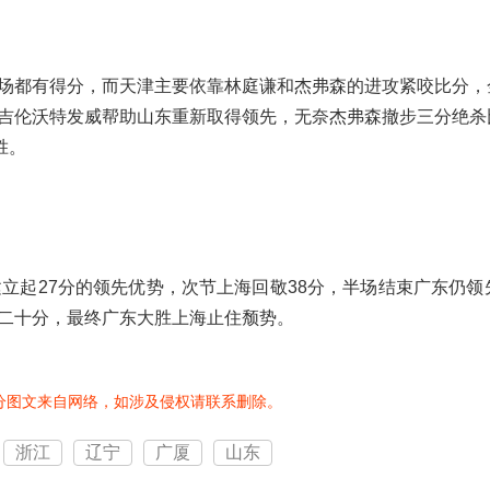
场都有得分，而天津主要依靠林庭谦和杰弗森的进攻紧咬比分，
吉伦沃特发威帮助山东重新取得领先，无奈杰弗森撤步三分绝杀
胜。
立起27分的领先优势，次节上海回敬38分，半场结束广东仍领
二十分，最终广东大胜上海止住颓势。
分图文来自网络，如涉及侵权请联系删除。
浙江
辽宁
广厦
山东