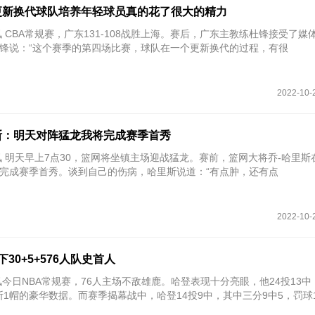
更新换代球队培养年轻球员真的花了很大的精力
讯 CBA常规赛，广东131-108战胜上海。赛后，广东主教练杜锋接受了媒
锋说：“这个赛季的第四场比赛，球队在一个更新换代的过程，有很
2022-10-
斯：明天对阵猛龙我将完成赛季首秀
讯 明天早上7点30，篮网将坐镇主场迎战猛龙。赛前，篮网大将乔-哈里斯
完成赛季首秀。谈到自己的伤病，哈里斯说道：“有点肿，还有点
2022-10-
30+5+576人队史首人
讯今日NBA常规赛，76人主场不敌雄鹿。哈登表现十分亮眼，他24投13中
2断1帽的豪华数据。而赛季揭幕战中，哈登14投9中，其中三分9中5，罚球