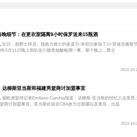
当晚细节：在更衣室隔离9小时保罗送来15瓶酒
讯 近日，前爵士球员、现效力骑士的多诺万-米切尔参加了JJ-雷迪克播客
20年3月11日晚上和队友们接受核酸检测一事。那个晚上，爵士
2022-10-
：达柳斯亚当斯和福建男篮商讨加盟事宜
 据欧洲篮球记者Emiliano Carchia报道，达柳斯-亚当斯的经纪人达里恩
篮商讨加盟事宜。亚当斯此前在CBA效力过新疆以及青岛，出战
2022-10-