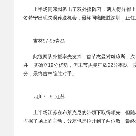
上半场同曦就派出了双外援阵容，两人得分都上
贺希宁出现失误葬送机会，最终同曦险胜深圳，止住
吉林97-95青岛
此役两队外援率先发挥，首节杰曼对飚琼斯，次
并一度确立19分优势，但末节杰曼狂砍22分率队
分，最终吉林险胜对手。
四川71-91江苏
上半场江苏在布莱克尼的带领下取得领先，但随
占据了场上的主动，分差也是拉开到了两位数，最终