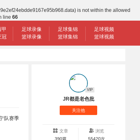
399e2ef24ebdde9167e95b968.data) is not within the allowed
 line
66
西甲
足球录像
足球集锦
足球视频
亚冠
篮球录像
篮球集锦
篮球视频
VIP
JR都是老色批
关注他
辽宁队赛季
文章
浏览
390篇
55420次