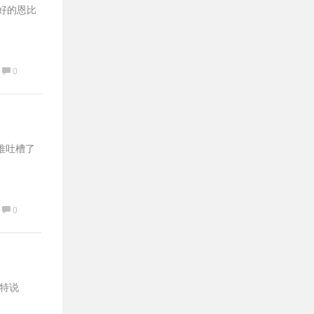
好的恩比
0
推吐槽了
0
卡特说