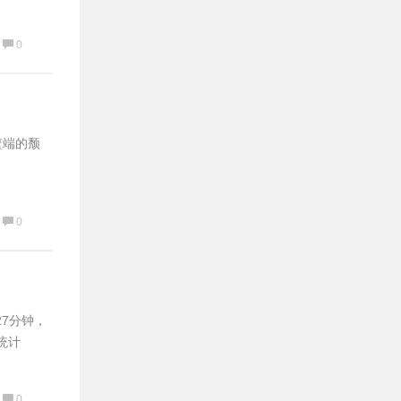
0
篮端的颓
0
27分钟，
k统计
0