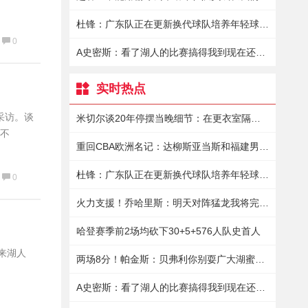
杜锋：广东队正在更新换代球队培养年轻球员真的花了很大的精力
0
A史密斯：看了湖人的比赛搞得我到现在还有点恶心
实时热点
采访。谈
米切尔谈20年停摆当晚细节：在更衣室隔离9小时保罗送来15瓶酒
对不
重回CBA欧洲名记：达柳斯亚当斯和福建男篮商讨加盟事宜
杜锋：广东队正在更新换代球队培养年轻球员真的花了很大的精力
0
火力支援！乔哈里斯：明天对阵猛龙我将完成赛季首秀
哈登赛季前2场均砍下30+5+576人队史首人
回来湖人
两场8分！帕金斯：贝弗利你别耍广大湖蜜了你倒是拿出表现来啊
A史密斯：看了湖人的比赛搞得我到现在还有点恶心