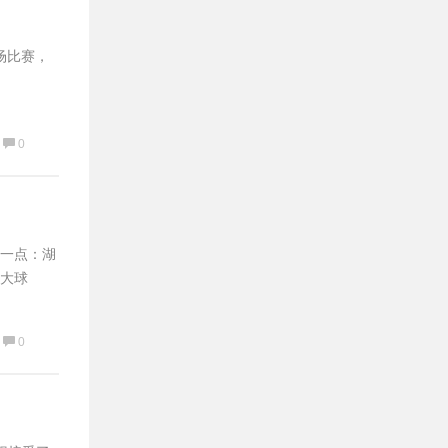
场比赛，
0
一点：湖
大球
0