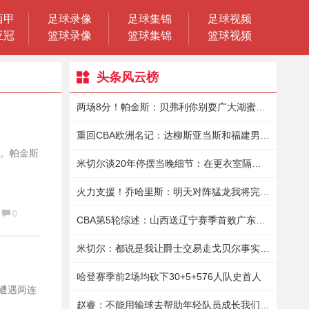
西甲
足球录像
足球集锦
足球视频
亚冠
篮球录像
篮球集锦
篮球视频
头条风云榜
两场8分！帕金斯：贝弗利你别耍广大湖蜜了你倒是拿出表现来啊
重回CBA欧洲名记：达柳斯亚当斯和福建男篮商讨加盟事宜
现。帕金斯
米切尔谈20年停摆当晚细节：在更衣室隔离9小时保罗送来15瓶酒
火力支援！乔哈里斯：明天对阵猛龙我将完成赛季首秀
0
CBA第5轮综述：山西送辽宁赛季首败广东七人上双轻取上海
米切尔：都说是我让爵士交易走戈贝尔事实是我想再战一年
哈登赛季前2场均砍下30+5+576人队史首人
季遭遇两连
赵睿：不能用输球去帮助年轻队员成长我们依然有很强的战斗力