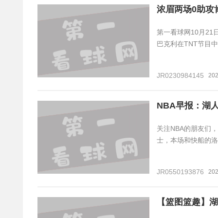
浓眉两场0助攻
第一看球网10月21
巴克利在TNT节目
JR0230984145
202
NBA早报：湖
关注NBA的朋友们
士，本场和快船的洛
JR0550193876
202
【篮图篮趣】湖