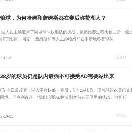
输球，为何哈姆和詹姆斯都在赛后称赞湖人？
日，湖人在主场迎来了同城球队快船队的挑战，虽然比赛过程比较曲折，但
03输掉了比赛。 赛后，詹姆斯和湖人主帅哈姆却在不断地称赞球队
314
2-10-21
38岁的球员仍是队内最强不可接受AD需要站出来
1日讯 今日常规赛，湖人不敌快船，赛后，前NBA球员、现篮球评论员巴克
困境。巴克利说道：“我们想要AD恢复到之前在园区里的状态。詹姆斯
300
22-10-21