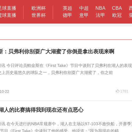
足球直播
欧洲杯
英超
中超
NBA
CBA
篮球直播
世界杯
德甲
意甲
法甲
欧冠
斯：贝弗利你别耍广大湖蜜了你倒是拿出表现来啊
日讯 今日评论员帕金斯在《First Take》节目中谈到了贝弗利在湖人的表
史上历史最悠久的球队之一，贝弗利你别耍广大湖蜜了，你之前
1781
10-22
湖人的比赛搞得我到现在还有点恶心
日讯 在今天进行的NBA常规赛中，湖人在主场以97-103不敌快船，开赛
节目《First Take》中谈到了他的感受。他说道：“我为我现在的精