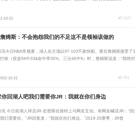
1527
2-10-22
%詹姆斯：不会抱怨我们的不足这不是领袖该做的
日讯今日NBA常规赛，湖人在主场以97-103不敌快船。赛后詹姆斯接受了
铁（投篮94中33&命中率35%、三分45中9）时，詹姆斯说道：“我绝
701
2022-10-22
求你回湖人吧我们需要你JR：我就在你们身边
日讯 今日前湖人球员JR-史密斯在推特上与网友互动。有网友喊话JR：“
们需要你。”JR回复道：“我就在你们身边。”2019-20赛季，JR曾