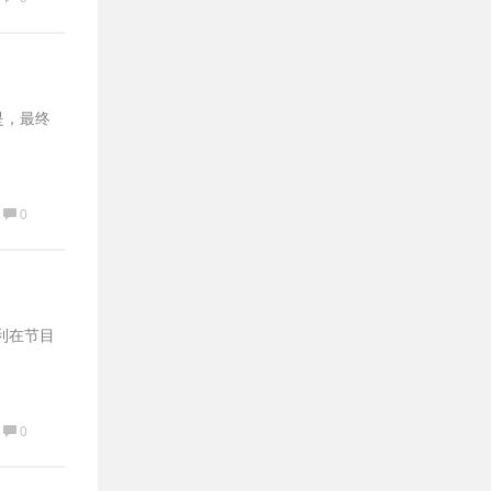
是，最终
0
利在节目
0