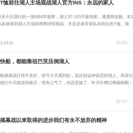
T恤前往湖人主场观战湖人官方INS：永远的家人
日讯今日进行的一场NBA常规赛，湖人97-103不敌快船，遭遇两连败。本
奥多姆来到湖人主场加密网球馆观战，并且还身穿老队友科比的T恤。湖
304
22-10-21
快船，都能靠祖巴茨压倒湖人
船揭幕战打得不算好，得亏今天遇到的，是此刻这种状态的湖人。再直白
他们今天能追到最后，很有心气了，但还是输了。昨天吐槽过网输鹈鹕：
347
揭幕战以来取得的进步我们有永不放弃的精神