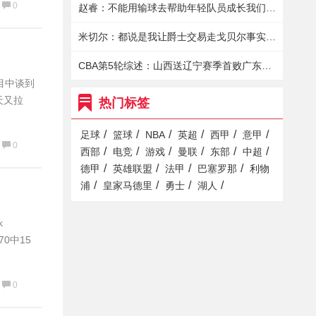
0
赵睿：不能用输球去帮助年轻队员成长我们依然有很强的战斗力
米切尔：都说是我让爵士交易走戈贝尔事实是我想再战一年
CBA第5轮综述：山西送辽宁赛季首败广东七人上双轻取上海
目中谈到
天又拉
热门标签
/
/
/
/
/
/
足球
篮球
NBA
英超
西甲
意甲
0
/
/
/
/
/
/
西部
电竞
游戏
曼联
东部
中超
/
/
/
/
德甲
英雄联盟
法甲
巴塞罗那
利物
/
/
/
/
浦
皇家马德里
勇士
湖人
k
0中15
0