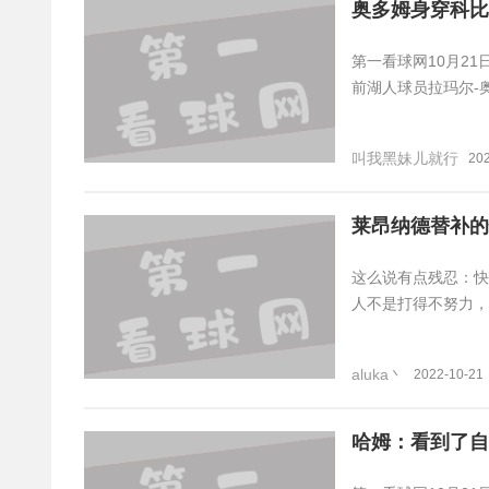
奥多姆身穿科比
第一看球网10月21
前湖人球员拉玛尔-
叫我黑妹儿就行
20
莱昂纳德替补的
这么说有点残忍：快
人不是打得不努力，
aluka丶
2022-10-21
哈姆：看到了自