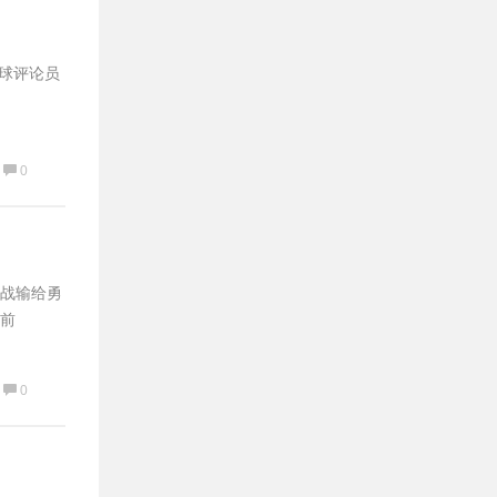
篮球评论员
0
首战输给勇
前
0