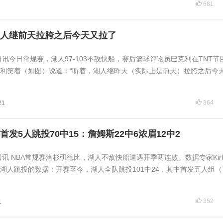
681
人继前天拉胯之后今天又拉了
日讯今日常规赛，湖人97-103不敌快船，赛后篮球评论员巴克利在TNT节
利笑着（如图）说道：“听着，湖人继昨天（实际上是前天）拉胯之后今
364
21
发5人跳投70中15：詹姆斯22中6浓眉12中2
日讯 NBA常规赛洛杉矶德比，湖人不敌快船遭遇开季两连败。数据专家Kir
晒出一组湖人跳投的数据：开赛至今，湖人全队跳投101中24，其中首发五人组（7
352
1