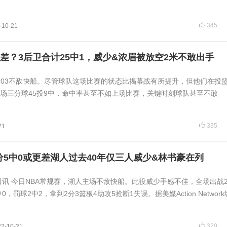
345
-10-21
差？3后卫合计25中1，威少&浓眉被放空2米不敢出手
-103不敌快船。尽管球队这场比赛的状态比揭幕战有所提升，但他们在投
场三分球45投9中，命中率甚至不如上场比赛，关键时刻球队甚至不敢
335
21
三分5中0或更差湖人过去40年仅三人威少&林书豪在列
1日讯 今日NBA常规赛，湖人主场不敌快船。此役威少手感不佳，全场出战
0，罚球2中2，拿到2分3篮板4助攻5抢断1失误。据美媒Action Networ
320
22-10-21