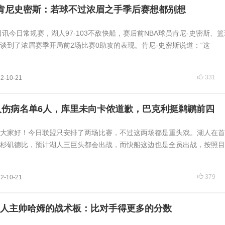
肯尼史密斯：若球不过浓眉之手季后赛想都别想
日讯今日常规赛，湖人97-103不敌快船，赛后前NBA球员肯尼-史密斯、
中谈到了浓眉赛季开局前2场比赛0助攻的表现。肯尼-史密斯说道：“这
331
2-10-21
人伤病名单6人，库里未向卡侬道歉，巴克利挺鹈鹕前四
，大家好！今日联盟只安排了两场比赛，不过这两场都是重头戏。湖人在
杉矶德比，预计湖人三巨头都会出战，而快船这边也是全员出战，按照目
379
2-10-21
人主帅哈姆的战术板：比对手得更多的分数