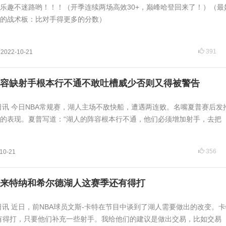
乐趣不迷路哟！！！（开季连续两场高效30+，巅峰哈登回来了！）（最
的战术板：比对手得更多的分数）
391
2022-10-21
容缺射手根本行不通不敢吐槽威少否则又得被警告
1日讯 今日NBA常规赛，湖人主场不敌快船，遭遇两连败。名嘴夏普赛后发
的表现。夏普写道：“湖人的阵容根本行不通，他们必须增加射手，去把
356
10-21
来特纳和希尔德湖人这赛季还有得打
1日讯 近日，前NBA球员文斯-卡特在节目中谈到了湖人需要做出的改变。
有得打，只要他们补充一些射手。我给他们的建议是做出交易，比如交易