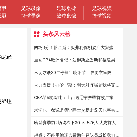
西甲
足球录像
足球集锦
足球视频
亚冠
篮球录像
篮球集锦
篮球视频
头条风云榜
两场8分！帕金斯：贝弗利你别耍广大湖蜜了你倒是拿出表现来啊
重回CBA欧洲名记：达柳斯亚当斯和福建男篮商讨加盟事宜
米切尔谈20年停摆当晚细节：在更衣室隔离9小时保罗送来15瓶酒
火力支援！乔哈里斯：明天对阵猛龙我将完成赛季首秀
CBA第5轮综述：山西送辽宁赛季首败广东七人上双轻取上海
总经理
米切尔：都说是我让爵士交易走戈贝尔事实是我想再战一年
哈登赛季前2场均砍下30+5+576人队史首人
赵睿：不能用输球去帮助年轻队员成长我们依然有很强的战斗力