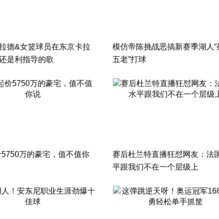
利拉德&女篮球员在东京卡拉
模仿帝陈挑战恶搞新赛季湖人“
的还是利指导的歌
五老”打球
5750万的豪宅，值不值你
赛后杜兰特直播狂怼网友：法
平跟我们不在一个层级上