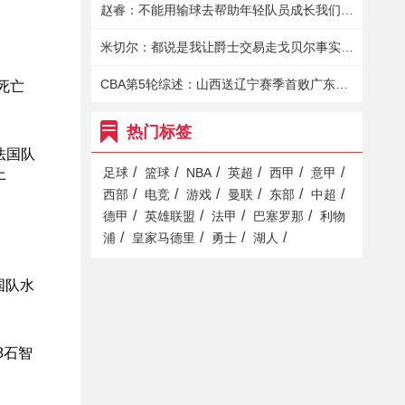
赵睿：不能用输球去帮助年轻队员成长我们依然有很强的战斗力
米切尔：都说是我让爵士交易走戈贝尔事实是我想再战一年
CBA第5轮综述：山西送辽宁赛季首败广东七人上双轻取上海
死亡
热门标签
/
/
/
/
/
/
足球
篮球
NBA
英超
西甲
意甲
/
/
/
/
/
/
西部
电竞
游戏
曼联
东部
中超
/
/
/
/
德甲
英雄联盟
法甲
巴塞罗那
利物
/
/
/
/
浦
皇家马德里
勇士
湖人
国队水