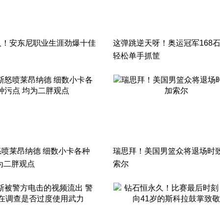
人！安东尼职业生涯劲爆十佳
这弹跳逆天呀！奥运冠军168
轻松单手抓筐
喷莱昂纳德 细数小卡各种
瑞思拜！美国男篮众将退场时
为二胖观点
索尔