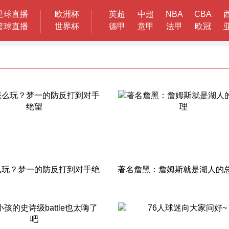
足球直播
欧洲杯
英超
中超
NBA
CBA
篮球直播
世界杯
德甲
意甲
法甲
欧冠
么玩？梦一的防反打到对手绝
著名詹黑：詹姆斯就是湖人的