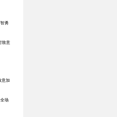
石智勇
致意加