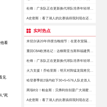
杜锋：广东队正在更新换代球队培养年轻球员真的花了很大的精力
A史密斯：看了湖人的比赛搞得我到现在还有点恶心
实时热点
米切尔谈20年停摆当晚细节：在更衣室隔离9小时保罗送来15瓶酒
重回CBA欧洲名记：达柳斯亚当斯和福建男篮商讨加盟事宜
杜锋：广东队正在更新换代球队培养年轻球员真的花了很大的精力
火力支援！乔哈里斯：明天对阵猛龙我将完成赛季首秀
看见
哈登赛季前2场均砍下30+5+576人队史首人
两场8分！帕金斯：贝弗利你别耍广大湖蜜了你倒是拿出表现来啊
A史密斯：看了湖人的比赛搞得我到现在还有点恶心