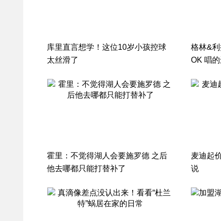
库里直言想学！这位10岁小孩控球
格林&
太丝滑了
OK 唱
霍里：不觉得湖人会要施罗德 之后
麦迪起价
他去哪都只能打替补了
说