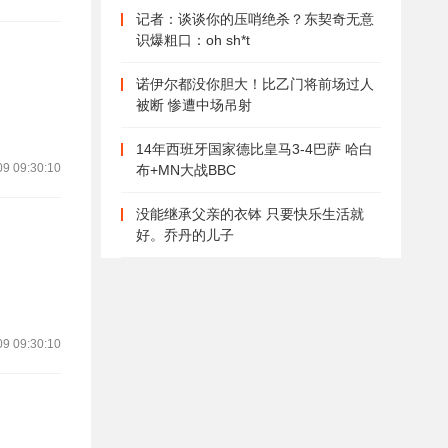
记者：谈谈你的压哨绝杀？东契奇无意
识爆粗口：oh sh*t
诺伊尔都没你胆大！比乙门将前场过人
被断 惨遭中场吊射
14年西班牙国家德比皇马3-4巴萨 哈白
09 09:30:10
布+MN大战BBC
没能继承父亲的衣钵 只要快乐生活就
好。乔丹的儿子
09 09:30:10