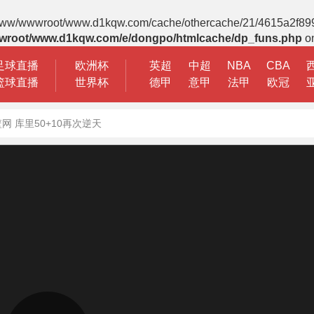
 File(/www/wwwroot/www.d1kqw.com/cache/othercache/21/4615a2f89
wroot/www.d1kqw.com/e/dongpo/htmlcache/dp_funs.php
on
足球直播
欧洲杯
英超
中超
NBA
CBA
篮球直播
世界杯
德甲
意甲
法甲
欧冠
 库里50+10再次逆天