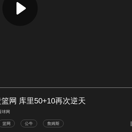
网 库里50+10再次逆天
一看球网
篮网
公牛
詹姆斯