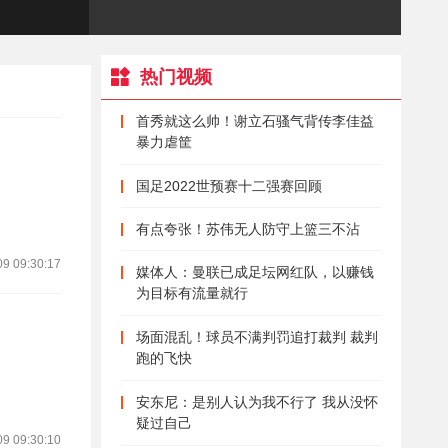
怒摔战术板 差点吓哭球员
2021-11-09
热门视频
榜样的力量！或许能成为
学生梦想的起点
首秀就这么帅！谢立石骚气背传李佳益
暴力虐筐
2021-11-09
冲击冠军 库里：我们想在
国足2022世预赛十二强赛回顾
这个新球馆也拿个总冠军
有点夸张！苏伟无人防守上篮三不沾
2021-11-09
09 09:30:17
媒体人：曼联已成足坛网红队，以赚钱
绝境看瓜哥！安东尼29分
为目标有流量就行
3篮板集锦
场面混乱！球员不满判罚追打裁判 裁判
2021-11-09
跑的飞快
威少采访：我们是有一些
无脑失误 好在拿下了比赛
安东尼：是别人认为我不行了 我从没怀
疑过自己
09 09:30:10
2021-11-09