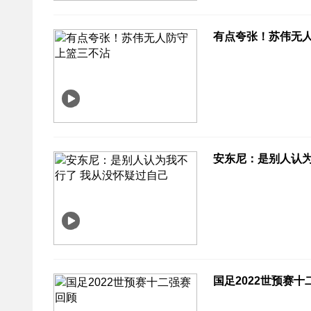
有点夸张！苏伟无
安东尼：是别人认为
国足2022世预赛