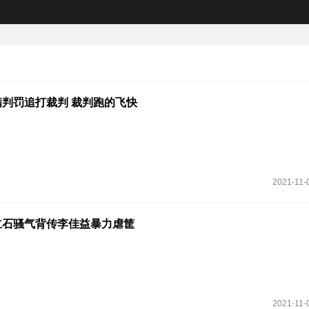
判罚追打裁判 裁判跑的飞快
2021-11-
立石骚气背传李佳益暴力虐筐
2021-11-