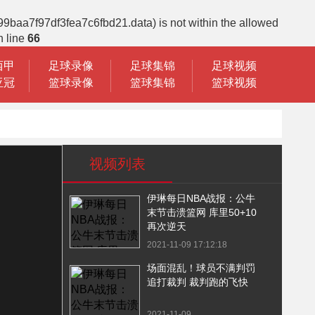
99baa7f97df3fea7c6fbd21.data) is not within the allowed
 line
66
西甲
足球录像
足球集锦
足球视频
亚冠
篮球录像
篮球集锦
篮球视频
视频列表
伊琳每日NBA战报：公牛
末节击溃篮网 库里50+10
再次逆天
2021-11-09 17:12:18
场面混乱！球员不满判罚
追打裁判 裁判跑的飞快
2021-11-09