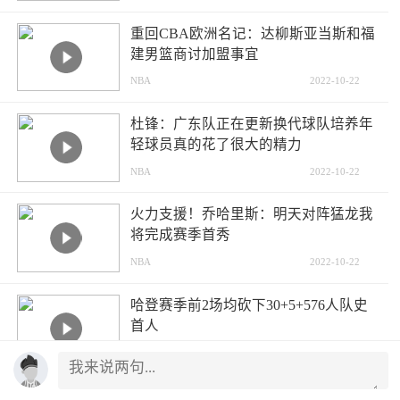
重回CBA欧洲名记：达柳斯亚当斯和福
建男篮商讨加盟事宜
NBA
2022-10-22
杜锋：广东队正在更新换代球队培养年
轻球员真的花了很大的精力
NBA
2022-10-22
火力支援！乔哈里斯：明天对阵猛龙我
将完成赛季首秀
NBA
2022-10-22
哈登赛季前2场均砍下30+5+576人队史
首人
NBA
2022-10-22
两场8分！帕金斯：贝弗利你别耍广大