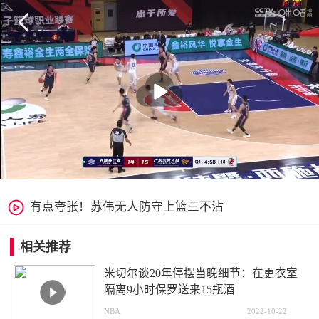


有点夸张！苏伟无人防守上篮三不沾
相关推荐
米切尔谈20年停摆当晚细节：在更衣室
隔离9小时保罗送来15瓶酒
NBA
2022-10-22