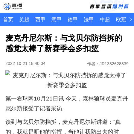
首页
英超
西甲
意甲
德甲
法甲
中超
欧冠
麦克丹尼尔斯：与戈贝尔防挡拆的
感觉太棒了新赛季会多扣篮
2022-10-21 15:40:04
作者：JR1332628339
第一看球网10月21日讯 今天，森林狼球员麦克丹
尼尔斯接受了记者采访。
谈到与戈贝尔防挡拆，麦克丹尼尔斯讲道：“真
的，我就是听他的指挥，当他让我防出去的时